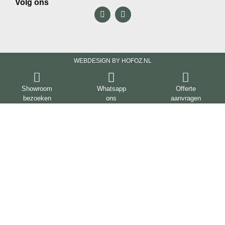
Volg ons
WEBDESIGN BY HOFOZ.NL
Showroom
Whatsapp
Offerte
bezoeken
ons
aanvragen