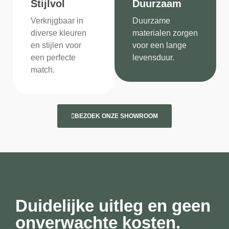
Stijlvol
Duurzaam
Verkrijgbaar in
Duurzame
diverse kleuren
materialen zorgen
en stijlen voor
voor een lange
een perfecte
levensduur.
match.
BEZOEK ONZE SHOWROOM
Duidelijke uitleg en geen
onverwachte kosten.